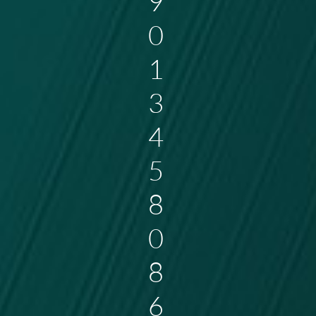
9
0
1
3
4
5
8
0
8
6