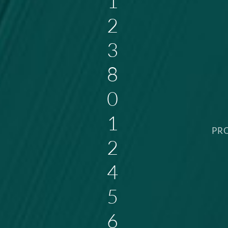
1
2
3
8
0
1
PR
2
4
5
6