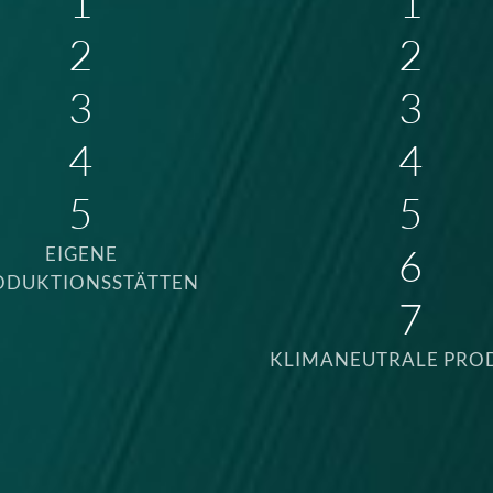
1
1
2
2
3
3
4
4
5
5
6
EIGENE
ODUKTIONSSTÄTTEN
7
KLIMANEUTRALE PRO