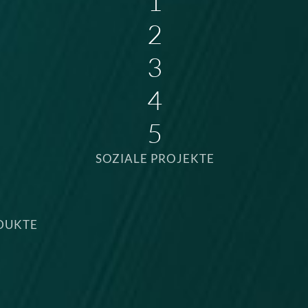
1
2
3
4
5
SOZIALE PROJEKTE
DUKTE